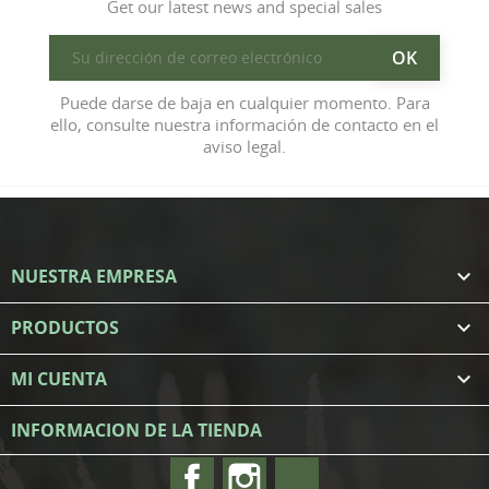
Get our latest news and special sales
Puede darse de baja en cualquier momento. Para
ello, consulte nuestra información de contacto en el
aviso legal.
NUESTRA EMPRESA

PRODUCTOS

MI CUENTA

INFORMACION DE LA TIENDA
Facebook
Instagram
TikTok