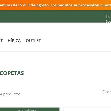
 envíos del
5 al 9 de agosto
. Los pedidos se procesarán a part
Tlf:
656
FT
HÍPICA
OUTLET
SCOPETAS
Ord
4 productos.