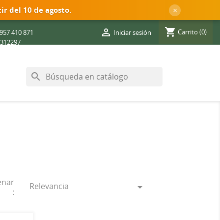
×
ir del 10 de agosto.
shopping_cart

Carrito
(0)
957 410 871
Iniciar sesión
312297
search
enar
Relevancia

: