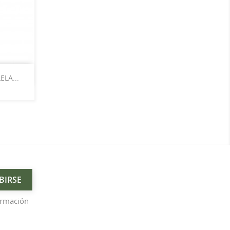
LA...
ormación