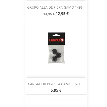
GRUPO ALZA DE FIBRA GAMO 14964
12,95 €
13,95 €
CARGADOR PISTOLA GAMO PT-80...
5,95 €