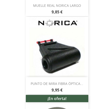
MUELLE REAL NORICA LARGO
9,85 €
PUNTO DE MIRA FIBRA ÓPTICA...
9,95 €
¡En oferta!