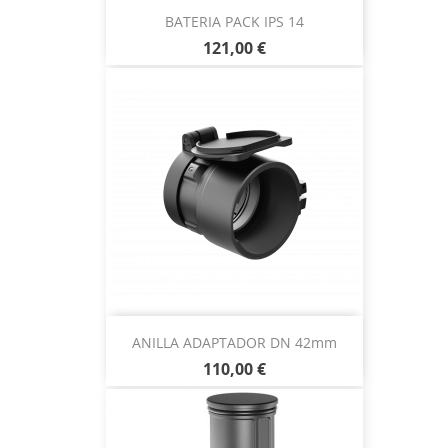
BATERIA PACK IPS 14
121,00 €
ANILLA ADAPTADOR DN 42mm
110,00 €