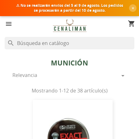
⚠ No se realizarán envíos del
5 al 9 de agosto
. Los pedidos
×
se procesarán a partir del 10 de agosto.
shopping_cart


search
MUNICIÓN
Relevancia

Mostrando 1-12 de 38 artículo(s)